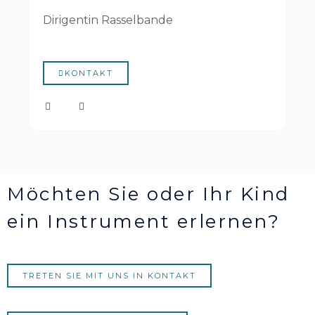
-
m
f
Dirigentin Rasselbande
KONTAKT
F
I
a
n
c
s
e
t
b
a
o
g
o
r
k
a
-
m
Möchten Sie oder Ihr Kind
f
ein Instrument erlernen?
TRETEN SIE MIT UNS IN KONTAKT