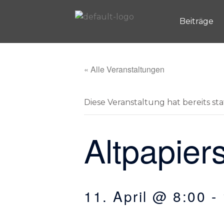
Zum
Inhalt
Beiträge
springen
« Alle Veranstaltungen
Diese Veranstaltung hat bereits st
Altpapi
11. April @ 8:00
-